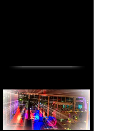
Beleuchteter edler DJ Tisch sowie beleuchtete weiße Hussen, auf
Eure Wunschfarben, beleuchtbar
keine lästigen Kabel und Stolperfallen
sehr schöner edler Aufbau, in verschiedenen Farben beleuchtbar,
ergänzbar durch LED
Moving Heads oder feine LED KUGELN auf
zusätzlichen beleuchteten Ständern oder als Aufbau über dem DJ
Tisch
tolle Bewertungen und begeisterte Kunden
von vielen Feiern !
Tolle neue Moderne Tanzflächenbeleuchtung, fast ohne sichtbare
Kabel und Stolperfallen etc.