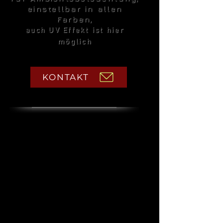
einstellbar in
allen
Farben,
auch UV Effekt ist hier
möglich
KONTAKT
optional:
Separates, modernes Säulen
Lautsprecher System:
perfekt geeignet für Außenbeschallung,
Sektempfang, freie Trauung, incl Bluetooth &