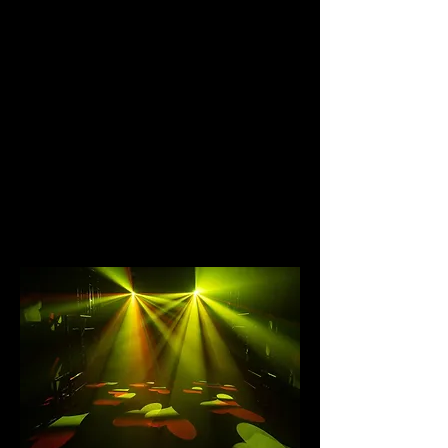
möchtet Ihr u.a. Euren Hochzeitstanz in einem
Herzen Meer bestreiten ? Wunderschöne
Herzen Muster erfüllen den Raum und die
Tanzfläche für EUREN Großen Moment ! Viele
edle Farbkombinationen sind möglich, bewegen
sich langsam und edel durch den Raum, auf
Wunsch auch mit Rotation - DER Eyecatcher für
Eure Feier !
.... und zur Dance Party gibt es viele tolle Farben
und Muster und Effekte, und machen aus EURER
Feierlocation EURE Hochzeits Disco !!!