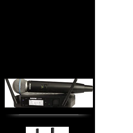
Feier
Auch ideal für die freie Trauung, Top Klang bei
Ansprachen & Moderation - Perfekter Klang
auch für Außenbeschallungen, sehr hochwertige
Systeme von HK Audio & LD Systems.
Für Ansagen, Glückwünsche etc. stehen Ihnen
und Ihren Gästen hochwertige Shure &
Sennheiser Funk - und
Kabel Mikrofone bereit.
Wird einmal mehr Technik und mehrere
Anschlüsse benötigt, stehen ein
Pioneer DJ
sowie RCF Mischpult bereit.