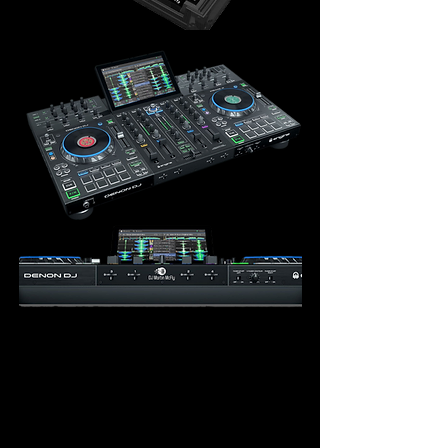
Prof. Lightbar Pro next & prof. LED 4er Lichtanlage
mit superflachen hochmodernen LED Spots, hellen
LED Derbyeffekten und Strobo sowie UV Licht, 2
oder 6x Moving Heads, bewegte LED Effekte mit
rotierenden Effekten, LED KUGELN NEU ab 2026,